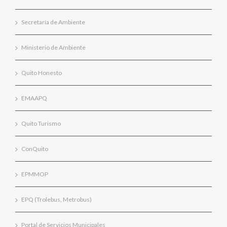
Secretaría de Ambiente
Ministerio de Ambiente
Quito Honesto
EMAAPQ
Quito Turismo
ConQuito
EPMMOP
EPQ (Trolebus, Metrobus)
Portal de Servicios Municipales