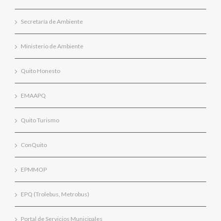
Secretaría de Ambiente
Ministerio de Ambiente
Quito Honesto
EMAAPQ
Quito Turismo
ConQuito
EPMMOP
EPQ (Trolebus, Metrobus)
Portal de Servicios Municipales