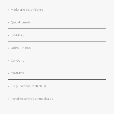
Ministerio de Ambiente
Quito Honesto
EMAAPQ
Quito Turismo
ConQuito
EPMMOP
EPQ (Trolebus, Metrobus)
Portal de Servicios Municipales