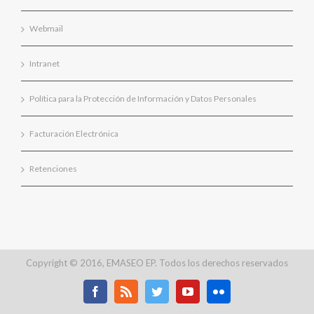
Webmail
Intranet
Política para la Protección de Información y Datos Personales
Facturación Electrónica
Retenciones
Copyright © 2016, EMASEO EP. Todos los derechos reservados
Facebook
Rss
Twitter
Youtube
Flickr