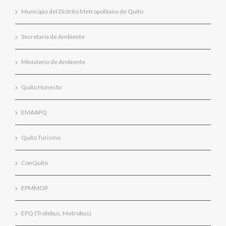
Municipio del Distrito Metropolitano de Quito
Secretaría de Ambiente
Ministerio de Ambiente
Quito Honesto
EMAAPQ
Quito Turismo
ConQuito
EPMMOP
EPQ (Trolebus, Metrobus)