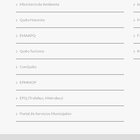
Ministerio de Ambiente
I
Quito Honesto
P
EMAAPQ
F
Quito Turismo
R
ConQuito
EPMMOP
EPQ (Trolebus, Metrobus)
Portal de Servicios Municipales