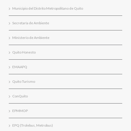
Municipio del Distrito Metropolitano de Quito
Secretaría de Ambiente
Ministerio de Ambiente
Quito Honesto
EMAAPQ
Quito Turismo
ConQuito
EPMMOP
EPQ (Trolebus, Metrobus)