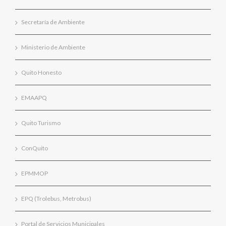
Secretaría de Ambiente
Ministerio de Ambiente
Quito Honesto
EMAAPQ
Quito Turismo
ConQuito
EPMMOP
EPQ (Trolebus, Metrobus)
Portal de Servicios Municipales