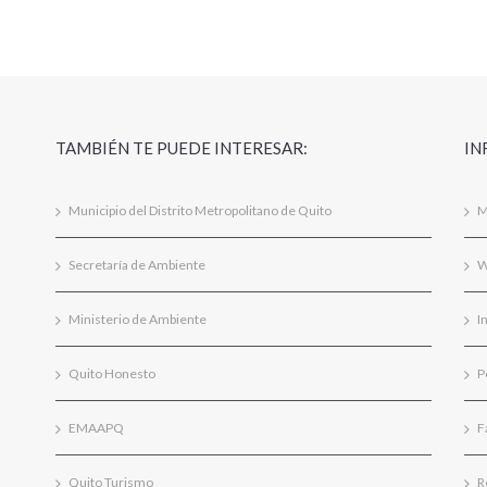
TAMBIÉN TE PUEDE INTERESAR:
IN
Municipio del Distrito Metropolitano de Quito
M
Secretaría de Ambiente
W
Ministerio de Ambiente
I
Quito Honesto
P
EMAAPQ
F
Quito Turismo
R