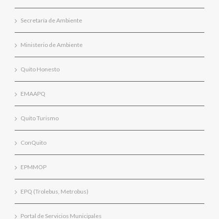
Secretaría de Ambiente
Ministerio de Ambiente
Quito Honesto
EMAAPQ
Quito Turismo
ConQuito
EPMMOP
EPQ (Trolebus, Metrobus)
Portal de Servicios Municipales