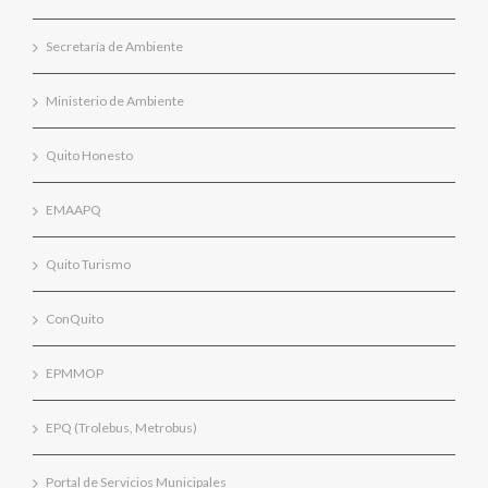
Secretaría de Ambiente
Ministerio de Ambiente
Quito Honesto
EMAAPQ
Quito Turismo
ConQuito
EPMMOP
EPQ (Trolebus, Metrobus)
Portal de Servicios Municipales