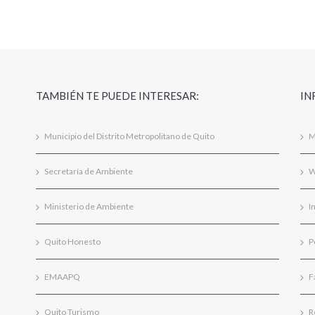
TAMBIÉN TE PUEDE INTERESAR:
IN
Municipio del Distrito Metropolitano de Quito
M
Secretaría de Ambiente
W
Ministerio de Ambiente
I
Quito Honesto
P
EMAAPQ
F
Quito Turismo
R