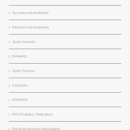
Secretaría de Ambiente
Ministerio de Ambiente
Quito Honesto
EMAAPQ
Quito Turismo
ConQuito
EPMMOP
EPQ (Trolebus, Metrobus)
Portal de Servicios Municipales