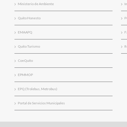
Ministerio de Ambiente
I
Quito Honesto
P
EMAAPQ
F
Quito Turismo
R
ConQuito
EPMMOP
EPQ (Trolebus, Metrobus)
Portal de Servicios Municipales