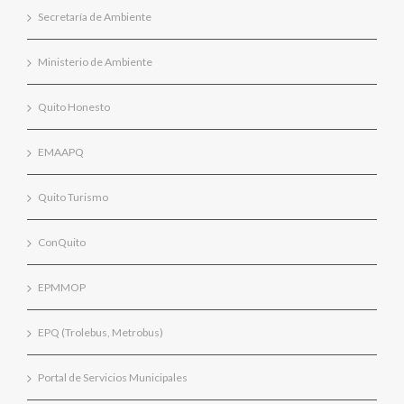
Secretaría de Ambiente
Ministerio de Ambiente
Quito Honesto
EMAAPQ
Quito Turismo
ConQuito
EPMMOP
EPQ (Trolebus, Metrobus)
Portal de Servicios Municipales