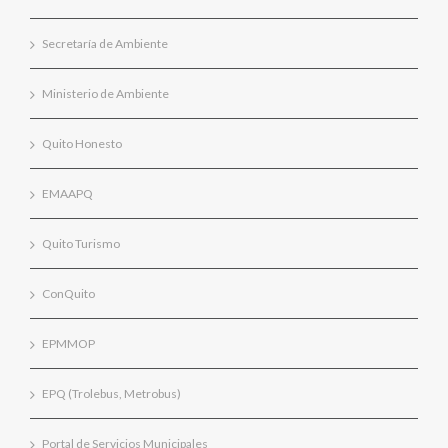
Secretaría de Ambiente
Ministerio de Ambiente
Quito Honesto
EMAAPQ
Quito Turismo
ConQuito
EPMMOP
EPQ (Trolebus, Metrobus)
Portal de Servicios Municipales