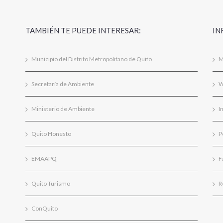
TAMBIÉN TE PUEDE INTERESAR:
IN
Municipio del Distrito Metropolitano de Quito
M
Secretaría de Ambiente
W
Ministerio de Ambiente
I
Quito Honesto
P
EMAAPQ
F
Quito Turismo
R
ConQuito