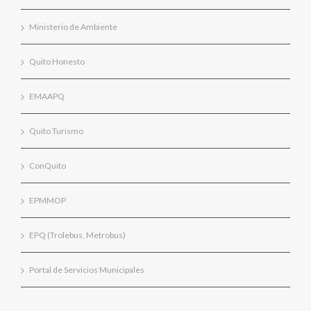
Ministerio de Ambiente
Quito Honesto
EMAAPQ
Quito Turismo
ConQuito
EPMMOP
EPQ (Trolebus, Metrobus)
Portal de Servicios Municipales