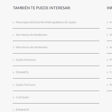
TAMBIÉN TE PUEDE INTERESAR:
IN
Municipio del Distrito Metropolitano de Quito
M
Secretaría de Ambiente
W
Ministerio de Ambiente
I
Quito Honesto
P
EMAAPQ
F
Quito Turismo
R
ConQuito
EPMMOP