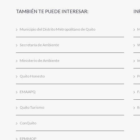
TAMBIÉN TE PUEDE INTERESAR:
IN
Municipio del Distrito Metropolitano de Quito
M
Secretaría de Ambiente
W
Ministerio de Ambiente
I
Quito Honesto
P
EMAAPQ
F
Quito Turismo
R
ConQuito
EPMMOP