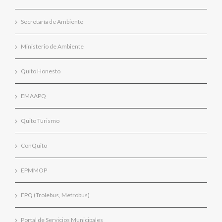
Secretaría de Ambiente
Ministerio de Ambiente
Quito Honesto
EMAAPQ
Quito Turismo
ConQuito
EPMMOP
EPQ (Trolebus, Metrobus)
Portal de Servicios Municipales