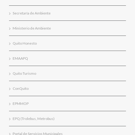
Secretaría de Ambiente
Ministerio de Ambiente
Quito Honesto
EMAAPQ
Quito Turismo
ConQuito
EPMMOP
EPQ (Trolebus, Metrobus)
Portal de Servicios Municipales