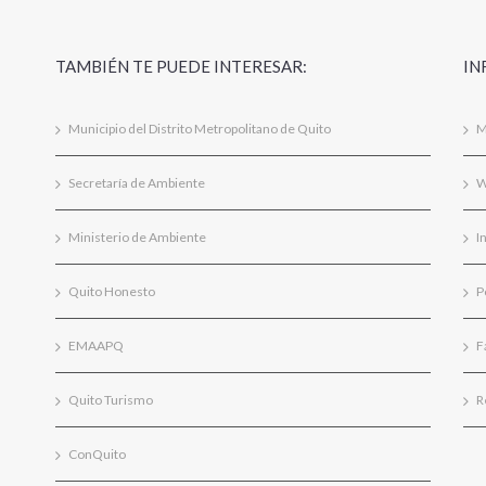
TAMBIÉN TE PUEDE INTERESAR:
IN
Municipio del Distrito Metropolitano de Quito
M
Secretaría de Ambiente
W
Ministerio de Ambiente
I
Quito Honesto
P
EMAAPQ
F
Quito Turismo
R
ConQuito