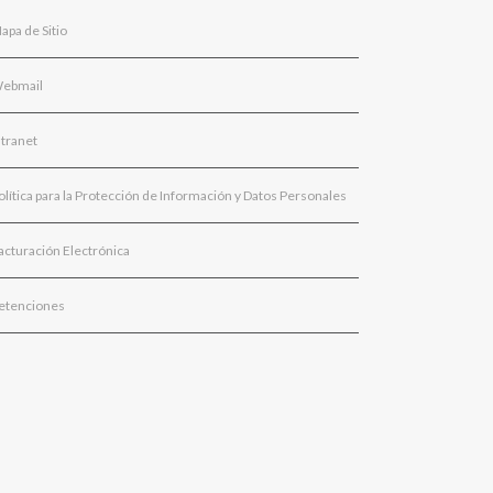
apa de Sitio
ebmail
ntranet
olítica para la Protección de Información y Datos Personales
acturación Electrónica
etenciones