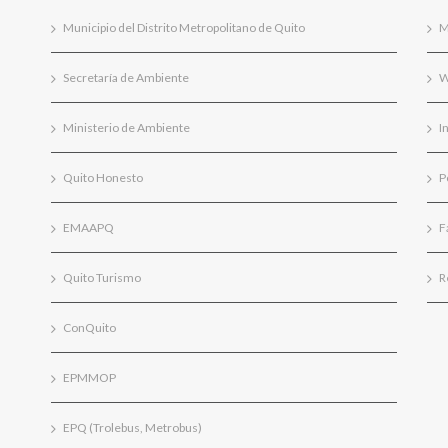
Municipio del Distrito Metropolitano de Quito
M
Secretaría de Ambiente
W
Ministerio de Ambiente
I
Quito Honesto
P
EMAAPQ
F
Quito Turismo
R
ConQuito
EPMMOP
EPQ (Trolebus, Metrobus)