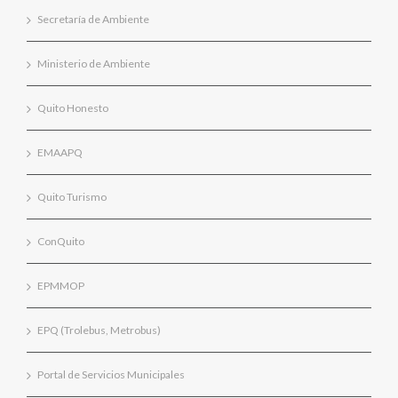
Secretaría de Ambiente
Ministerio de Ambiente
Quito Honesto
EMAAPQ
Quito Turismo
ConQuito
EPMMOP
EPQ (Trolebus, Metrobus)
Portal de Servicios Municipales