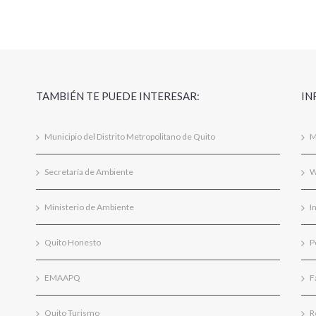
TAMBIÉN TE PUEDE INTERESAR:
IN
Municipio del Distrito Metropolitano de Quito
M
Secretaría de Ambiente
W
Ministerio de Ambiente
I
Quito Honesto
P
EMAAPQ
F
Quito Turismo
R