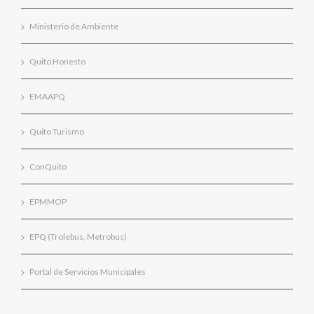
Ministerio de Ambiente
Quito Honesto
EMAAPQ
Quito Turismo
ConQuito
EPMMOP
EPQ (Trolebus, Metrobus)
Portal de Servicios Municipales