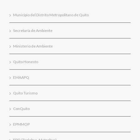
Municipio del Distrito Metropolitano de Quito
Secretaría de Ambiente
Ministerio de Ambiente
Quito Honesto
EMAAPQ
Quito Turismo
ConQuito
EPMMOP
EPQ (Trolebus, Metrobus)