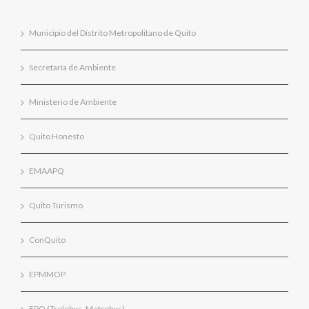
Municipio del Distrito Metropolitano de Quito
Secretaría de Ambiente
Ministerio de Ambiente
Quito Honesto
EMAAPQ
Quito Turismo
ConQuito
EPMMOP
EPQ (Trolebus, Metrobus)