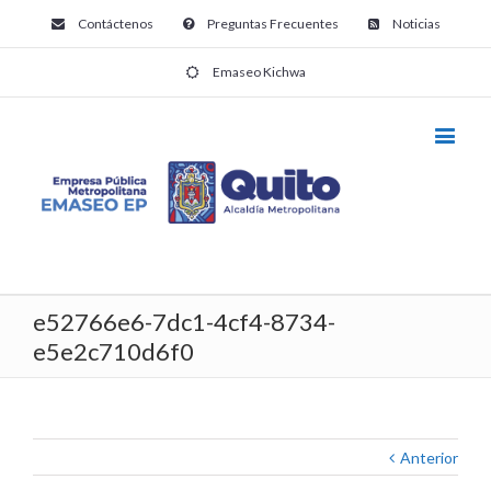
Contáctenos
Preguntas Frecuentes
Noticias
Emaseo Kichwa
e52766e6-7dc1-4cf4-8734-
e5e2c710d6f0
Anterior