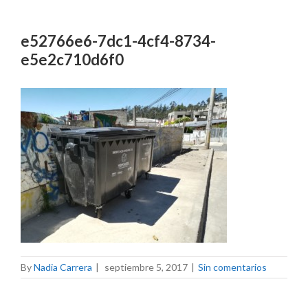
e52766e6-7dc1-4cf4-8734-
e5e2c710d6f0
By
Nadia Carrera
|
septiembre 5, 2017
|
Sin comentarios