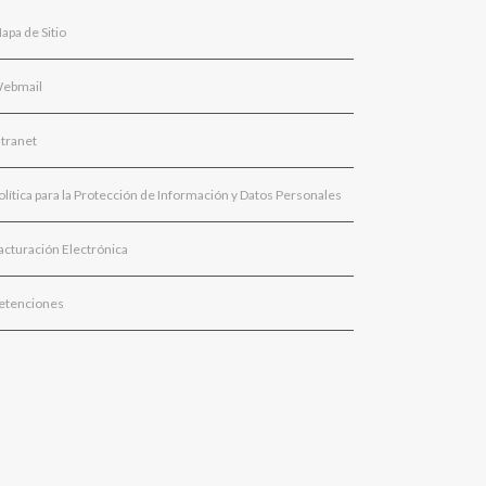
apa de Sitio
ebmail
ntranet
olítica para la Protección de Información y Datos Personales
acturación Electrónica
etenciones