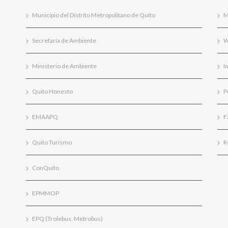
Municipio del Distrito Metropolitano de Quito
M
Secretaría de Ambiente
W
Ministerio de Ambiente
I
Quito Honesto
P
EMAAPQ
F
Quito Turismo
R
ConQuito
EPMMOP
EPQ (Trolebus, Metrobus)