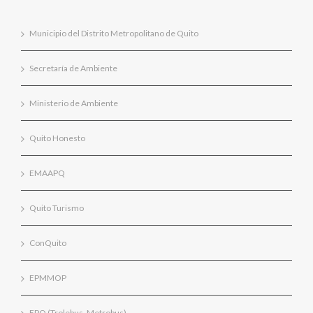
Municipio del Distrito Metropolitano de Quito
Secretaría de Ambiente
Ministerio de Ambiente
Quito Honesto
EMAAPQ
Quito Turismo
ConQuito
EPMMOP
EPQ (Trolebus, Metrobus)