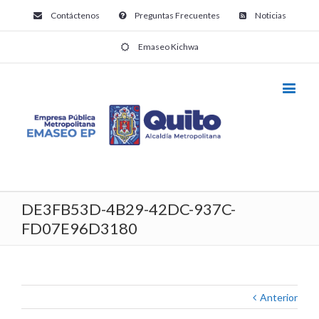
Contáctenos
Preguntas Frecuentes
Noticias
Emaseo Kichwa
DE3FB53D-4B29-42DC-937C-
FD07E96D3180
Anterior