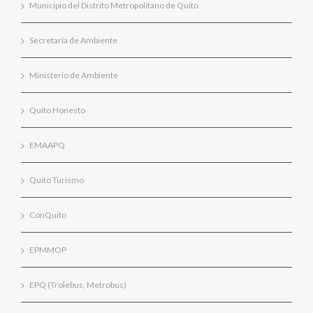
Municipio del Distrito Metropolitano de Quito
Secretaría de Ambiente
Ministerio de Ambiente
Quito Honesto
EMAAPQ
Quito Turismo
ConQuito
EPMMOP
EPQ (Trolebus, Metrobus)