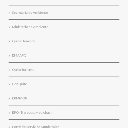
Secretaría de Ambiente
Ministerio de Ambiente
Quito Honesto
EMAAPQ
Quito Turismo
ConQuito
EPMMOP
EPQ (Trolebus, Metrobus)
Portal de Servicios Municipales