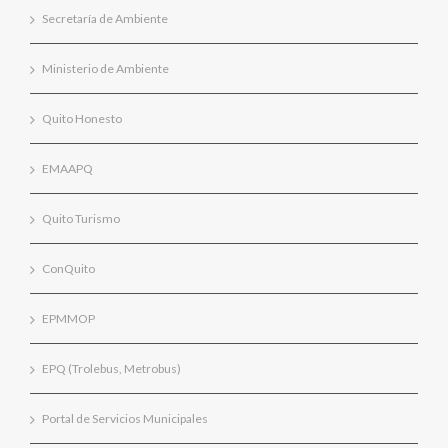
Secretaría de Ambiente
Ministerio de Ambiente
Quito Honesto
EMAAPQ
Quito Turismo
ConQuito
EPMMOP
EPQ (Trolebus, Metrobus)
Portal de Servicios Municipales