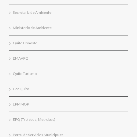
Secretaría de Ambiente
Ministerio de Ambiente
Quito Honesto
EMAAPQ
Quito Turismo
ConQuito
EPMMOP
EPQ (Trolebus, Metrobus)
Portal de Servicios Municipales