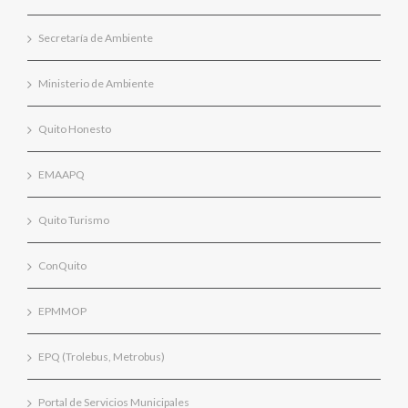
Secretaría de Ambiente
Ministerio de Ambiente
Quito Honesto
EMAAPQ
Quito Turismo
ConQuito
EPMMOP
EPQ (Trolebus, Metrobus)
Portal de Servicios Municipales