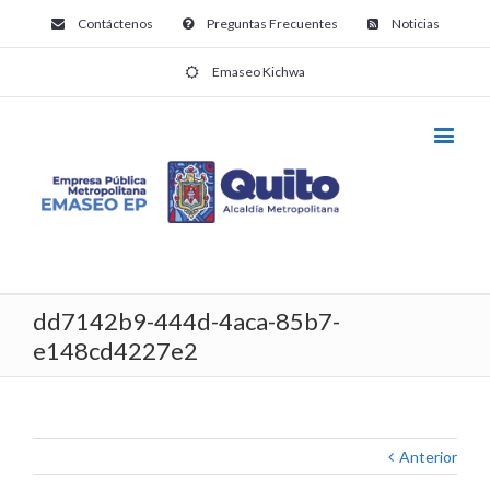
Contáctenos
Preguntas Frecuentes
Noticias
Emaseo Kichwa
dd7142b9-444d-4aca-85b7-
e148cd4227e2
Anterior