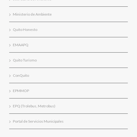
Ministerio de Ambiente
Quito Honesto
EMAAPQ
Quito Turismo
ConQuito
EPMMOP
EPQ (Trolebus, Metrobus)
Portal de Servicios Municipales