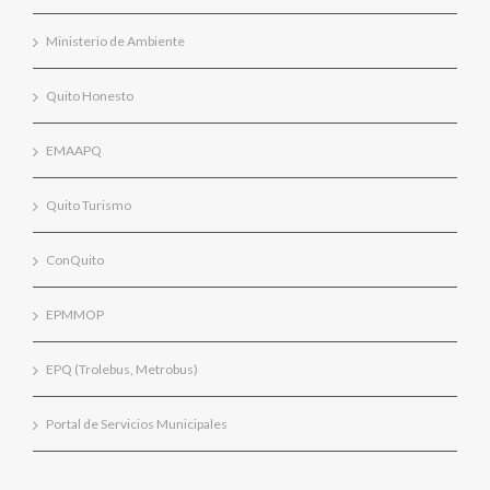
Ministerio de Ambiente
Quito Honesto
EMAAPQ
Quito Turismo
ConQuito
EPMMOP
EPQ (Trolebus, Metrobus)
Portal de Servicios Municipales