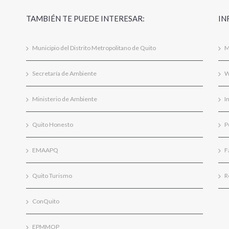
TAMBIÉN TE PUEDE INTERESAR:
IN
Municipio del Distrito Metropolitano de Quito
M
Secretaría de Ambiente
W
Ministerio de Ambiente
I
Quito Honesto
P
EMAAPQ
F
Quito Turismo
R
ConQuito
EPMMOP