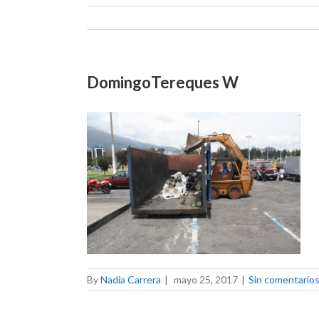
DomingoTereques W
By
Nadia Carrera
|
mayo 25, 2017
|
Sin comentario