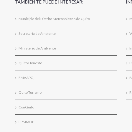
TAMBIÉN TE PUEDE INTERESAR:
IN
Municipio del Distrito Metropolitano de Quito
M
Secretaría de Ambiente
W
Ministerio de Ambiente
I
Quito Honesto
P
EMAAPQ
F
Quito Turismo
R
ConQuito
EPMMOP