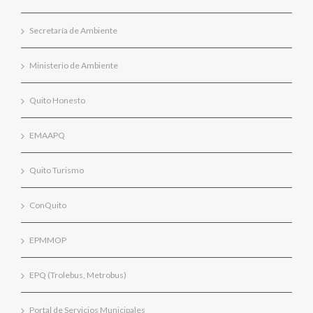
Secretaría de Ambiente
Ministerio de Ambiente
Quito Honesto
EMAAPQ
Quito Turismo
ConQuito
EPMMOP
EPQ (Trolebus, Metrobus)
Portal de Servicios Municipales