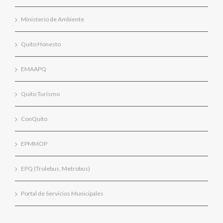
Ministerio de Ambiente
Quito Honesto
EMAAPQ
Quito Turismo
ConQuito
EPMMOP
EPQ (Trolebus, Metrobus)
Portal de Servicios Municipales