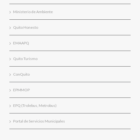
Ministerio de Ambiente
Quito Honesto
EMAAPQ
Quito Turismo
ConQuito
EPMMOP
EPQ (Trolebus, Metrobus)
Portal de Servicios Municipales