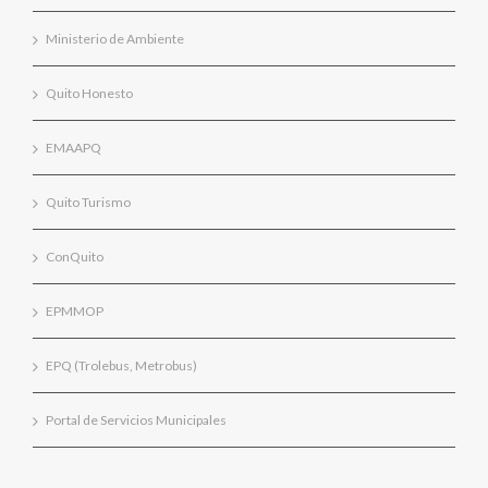
Ministerio de Ambiente
Quito Honesto
EMAAPQ
Quito Turismo
ConQuito
EPMMOP
EPQ (Trolebus, Metrobus)
Portal de Servicios Municipales