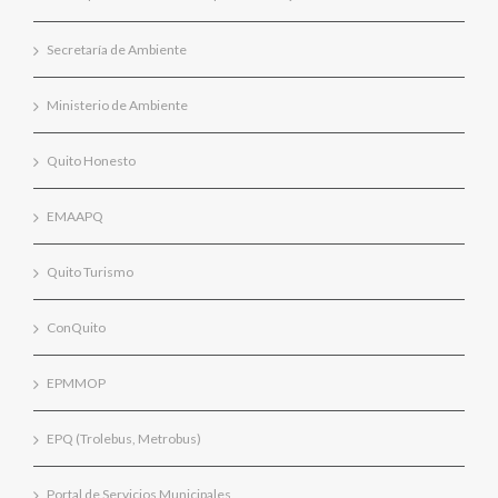
Secretaría de Ambiente
Ministerio de Ambiente
Quito Honesto
EMAAPQ
Quito Turismo
ConQuito
EPMMOP
EPQ (Trolebus, Metrobus)
Portal de Servicios Municipales