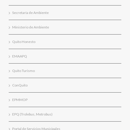
Secretaría de Ambiente
Ministerio de Ambiente
Quito Honesto
EMAAPQ
Quito Turismo
ConQuito
EPMMOP
EPQ (Trolebus, Metrobus)
Portal de Servicios Municipales