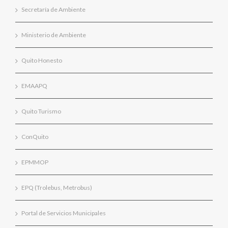
Secretaría de Ambiente
Ministerio de Ambiente
Quito Honesto
EMAAPQ
Quito Turismo
ConQuito
EPMMOP
EPQ (Trolebus, Metrobus)
Portal de Servicios Municipales