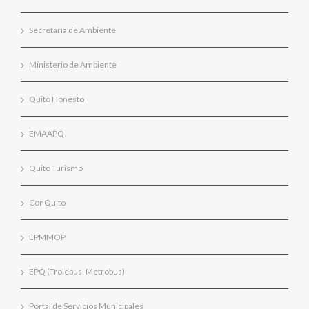
Secretaría de Ambiente
Ministerio de Ambiente
Quito Honesto
EMAAPQ
Quito Turismo
ConQuito
EPMMOP
EPQ (Trolebus, Metrobus)
Portal de Servicios Municipales