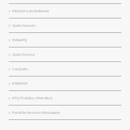
Ministerio de Ambiente
Quito Honesto
EMAAPQ
Quito Turismo
ConQuito
EPMMOP
EPQ (Trolebus, Metrobus)
Portal de Servicios Municipales