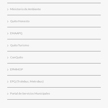
Ministerio de Ambiente
Quito Honesto
EMAAPQ
Quito Turismo
ConQuito
EPMMOP
EPQ (Trolebus, Metrobus)
Portal de Servicios Municipales